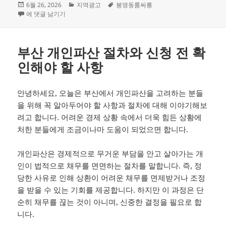
작
카
태
6월 26, 2026
지역광고
봉명동룸싸롱
성
대전 단체모임에 적합한 룸을 선택하는 방법
테
그
에 댓글 남기기
일
고
자
리
부산 개인파산 절차와 신청 전 확
인해야 할 사항
안녕하세요, 오늘은 부산에서 개인파산을 고려하는 분들
을 위해 꼭 알아두어야 할 사항과 절차에 대해 이야기해보
려고 합니다. 어려운 경제 상황 속에서 더욱 힘든 상황에
처한 분들에게 조금이나마 도움이 되었으면 합니다.
개인파산은 경제적으로 무거운 부담을 안고 살아가는 개
인이 법적으로 채무를 면면하는 절차를 말합니다. 즉, 정
당한 사유로 인해 상환이 어려운 채무를 면제받거나 조정
을 받을 수 있는 기회를 제공합니다. 하지만 이 과정은 단
순히 채무를 끊는 것이 아니며, 신중한 결정을 필요로 합
니다.