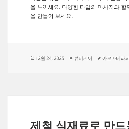
을 느끼세요. 다양한 타입의 마사지와 함
을 만들어 보세요.
작
카
태
12월 24, 2025
뷰티케어
아로마테라
성
테
그
일
고
자
리
제철 식재료로 만드