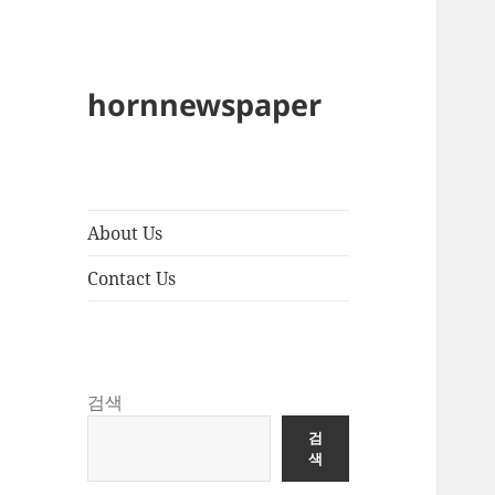
hornnewspaper
About Us
Contact Us
검색
검
색