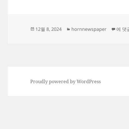
작
카
Refre
12월 8, 2024
hornnewspaper
에 댓
성
테
일
고
자
리
Proudly powered by WordPress