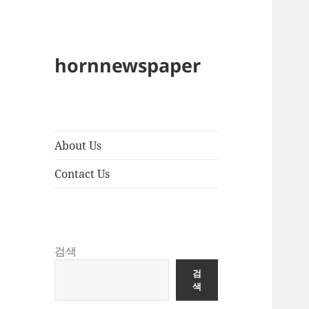
hornnewspaper
About Us
Contact Us
검색
검
색