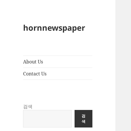
hornnewspaper
About Us
Contact Us
검색
검
색